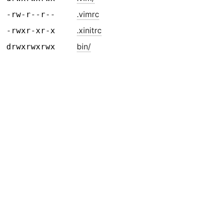
.vimrc
-rw-r--r--
.xinitrc
-rwxr-xr-x
bin/
drwxrwxrwx