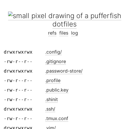
dotfiles
refs
files
log
.config/
drwxrwxrwx
.gitignore
-rw-r--r--
.password-store/
drwxrwxrwx
.profile
-rw-r--r--
.public.key
-rw-r--r--
.shinit
-rw-r--r--
.ssh/
drwxrwxrwx
.tmux.conf
-rw-r--r--
.vim/
drwxrwxrwx