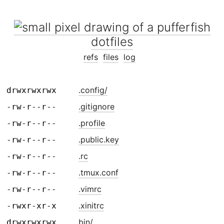
dotfiles
refs
files
log
.config/
drwxrwxrwx
.gitignore
-rw-r--r--
.profile
-rw-r--r--
.public.key
-rw-r--r--
.rc
-rw-r--r--
.tmux.conf
-rw-r--r--
.vimrc
-rw-r--r--
.xinitrc
-rwxr-xr-x
bin/
drwxrwxrwx