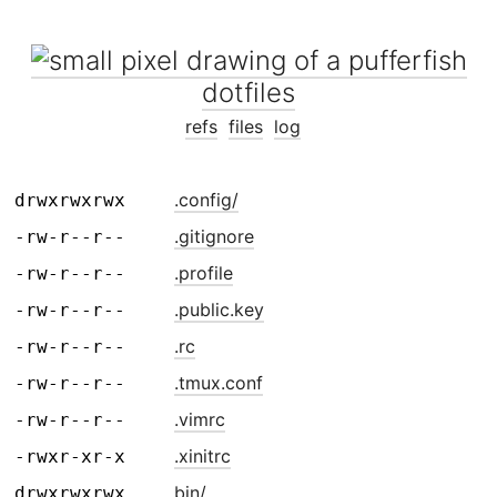
dotfiles
refs
files
log
.config/
drwxrwxrwx
.gitignore
-rw-r--r--
.profile
-rw-r--r--
.public.key
-rw-r--r--
.rc
-rw-r--r--
.tmux.conf
-rw-r--r--
.vimrc
-rw-r--r--
.xinitrc
-rwxr-xr-x
bin/
drwxrwxrwx