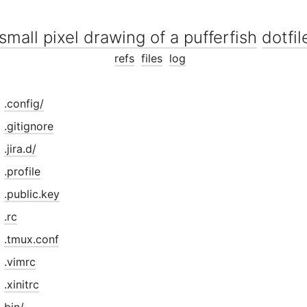
dotfil
refs
files
log
.config/
.gitignore
.jira.d/
.profile
.public.key
.rc
.tmux.conf
.vimrc
.xinitrc