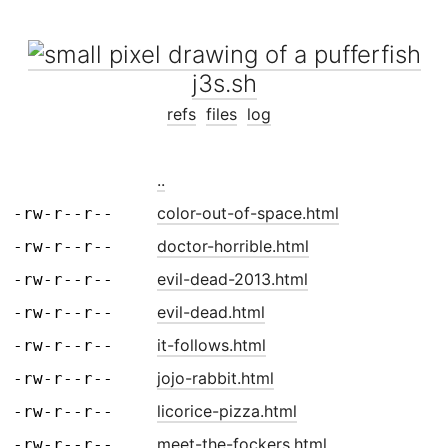
j3s.sh
refs
files
log
..
color-out-of-space.html
-rw-r--r--
doctor-horrible.html
-rw-r--r--
evil-dead-2013.html
-rw-r--r--
evil-dead.html
-rw-r--r--
it-follows.html
-rw-r--r--
jojo-rabbit.html
-rw-r--r--
licorice-pizza.html
-rw-r--r--
meet-the-fockers.html
-rw-r--r--