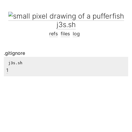
j3s.sh
refs
files
log
.gitignore
1