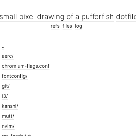
dotfil
refs
files
log
..
aerc/
chromium-flags.conf
fontconfig/
git/
i3/
kanshi/
mutt/
nvim/