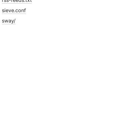
rss-feeds.txt
sieve.conf
sway/